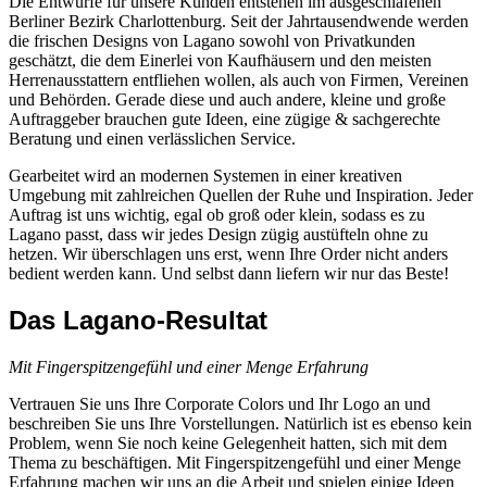
Die Entwürfe für unsere Kunden entstehen im ausgeschlafenen
Berliner Bezirk Charlottenburg. Seit der Jahrtausendwende werden
die frischen Designs von Lagano sowohl von Privatkunden
geschätzt, die dem Einerlei von Kaufhäusern und den meisten
Herrenausstattern entfliehen wollen, als auch von Firmen, Vereinen
und Behörden. Gerade diese und auch andere, kleine und große
Auftraggeber brauchen gute Ideen, eine zügige & sachgerechte
Beratung und einen verlässlichen Service.
Gearbeitet wird an modernen Systemen in einer kreativen
Umgebung mit zahlreichen Quellen der Ruhe und Inspiration. Jeder
Auftrag ist uns wichtig, egal ob groß oder klein, sodass es zu
Lagano passt, dass wir jedes Design zügig austüfteln ohne zu
hetzen. Wir überschlagen uns erst, wenn Ihre Order nicht anders
bedient werden kann. Und selbst dann liefern wir nur das Beste!
Das Lagano-Resultat
Mit Fingerspitzengefühl und einer Menge Erfahrung
Vertrauen Sie uns Ihre Corporate Colors und Ihr Logo an und
beschreiben Sie uns Ihre Vorstellungen. Natürlich ist es ebenso kein
Problem, wenn Sie noch keine Gelegenheit hatten, sich mit dem
Thema zu beschäftigen. Mit Fingerspitzengefühl und einer Menge
Erfahrung machen wir uns an die Arbeit und spielen einige Ideen