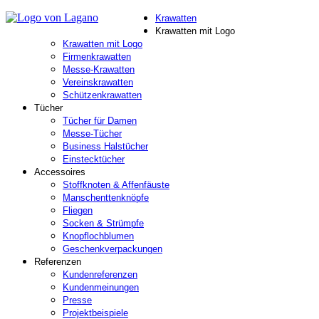
Krawatten
Krawatten & Herren-Accessoires
Krawatten mit Logo
Krawatten mit Logo
Firmenkrawatten
Messe-Krawatten
Vereinskrawatten
Schützenkrawatten
Tücher
Tücher für Damen
Messe-Tücher
Business Halstücher
Einstecktücher
Accessoires
Stoffknoten & Affenfäuste
Manschenttenknöpfe
Fliegen
Socken & Strümpfe
Knopflochblumen
Geschenkverpackungen
Referenzen
Kundenreferenzen
Kundenmeinungen
Presse
Projektbeispiele