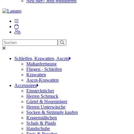
Neu hier? Jetzt registrieren
Schleifen, Krawatten, Ascots
Maßanfertigung
Fliegen - Schleifen
Krawatten
Ascot-Krawatten
Accessoires
Einstecktücher
Herren Schmuck
Gürtel & Hosenträger
Herren Unterwäsche
Socken & Strümpfe kaufen
Kragenstäbchen
Schals & Plaids
Handschuhe
Etuis & Pouches