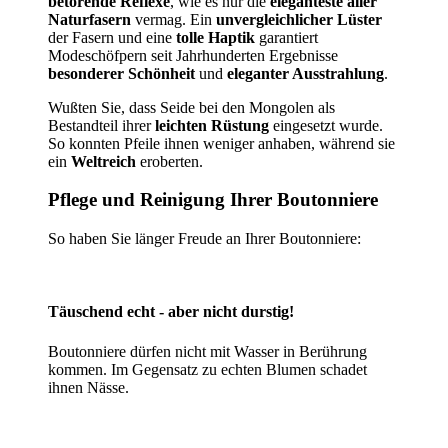
betörende Reflexe
, wie es nur die
eleganteste aller
Naturfasern
vermag. Ein
unvergleichlicher Lüster
der Fasern und eine
tolle Haptik
garantiert
Modeschöfpern seit Jahrhunderten Ergebnisse
besonderer Schönheit
und
eleganter Ausstrahlung
.
Wußten Sie, dass Seide bei den Mongolen als
Bestandteil ihrer
leichten Rüstung
eingesetzt wurde.
So konnten Pfeile ihnen weniger anhaben, während sie
ein
Weltreich
eroberten.
Pflege und Reinigung Ihrer Boutonniere
So haben Sie länger Freude an Ihrer Boutonniere:
Täuschend echt - aber nicht durstig!
Boutonniere dürfen nicht mit Wasser in Berührung
kommen. Im Gegensatz zu echten Blumen schadet
ihnen Nässe.