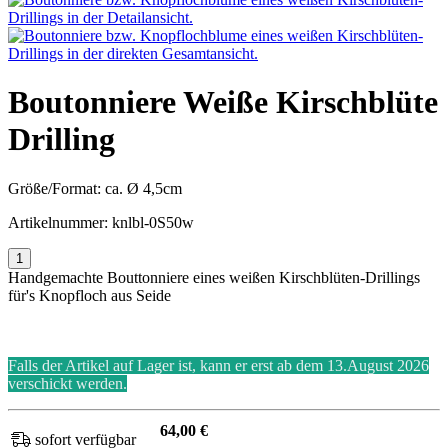
Boutonniere Weiße Kirschblüte
Drilling
Größe/Format:
ca. Ø 4,5cm
Artikelnummer:
knlbl-0S50w
Handgemachte Bouttonniere eines weißen Kirschblüten-Drillings
für's Knopfloch aus Seide
Falls der Artikel auf Lager ist, kann er erst ab dem 13.August 2026
verschickt werden.
64,00 €
sofort verfügbar