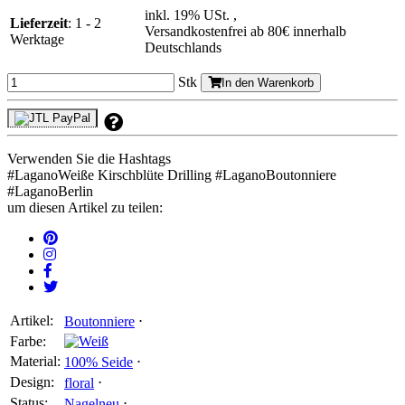
inkl. 19% USt. ,
Lieferzeit
: 1 - 2
Versandkostenfrei ab 80€ innerhalb
Werktage
Deutschlands
Stk
In den Warenkorb
Verwenden Sie die Hashtags
#
LaganoWeiße Kirschblüte Drilling
#
LaganoBoutonniere
#
LaganoBerlin
um diesen Artikel zu teilen:
Artikel:
Boutonniere
⋅
Farbe:
Material:
100% Seide
⋅
Design:
floral
⋅
Status:
Nagelneu
⋅