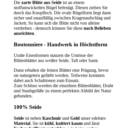
Die
zarte Blüte aus Seide
ist an einem
stoffumwickelten Bügel befestigt. Diesen ziehen Sie
durch das Knopfloch. Die ovale Bügelform liegt dann
sicher und unauffällig zwischen Kragenaufschlag und
Jackett. So kann sich die Blüte nicht von alleine
verdrehen - dennoch können Sie diese
nach Belieben
ausrichten
.
Boutonniere - Handwerk in Höchstform
Uralte Eisenformen stanzen die Umrisse der
Blütenblätter aus weißer Seide, Taft oder Samt.
Dann erhalten die feinen Blätter eine Prägung, bevor
sie naturgetreu gefärbt werden. Teilweise kommen
dabei auch Schablonen zum Einsatz.
Zum Schluss werden die einzelnen Blütenblätter, Draht
und Staubgefäße zu einem perfekten Abbild der Natur
gebunden.
100% Seide
Seide
ist neben
Kaschmir
und
Gold
unser edelstes
Material
. Sie ist
kühl
,
knittert kaum
und lässt