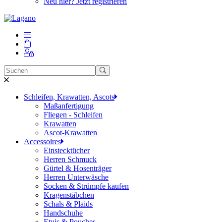
Neu hier? Jetzt registrieren
Schleifen, Krawatten, Ascots
Maßanfertigung
Fliegen - Schleifen
Krawatten
Ascot-Krawatten
Accessoires
Einstecktücher
Herren Schmuck
Gürtel & Hosenträger
Herren Unterwäsche
Socken & Strümpfe kaufen
Kragenstäbchen
Schals & Plaids
Handschuhe
Etuis & Pouches