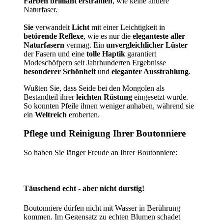
Farben brilliant erstrahlen
, wie keine andere
Naturfaser.
Sie
verwandelt
Licht
mit einer Leichtigkeit in
betörende Reflexe
, wie es nur die
eleganteste aller
Naturfasern
vermag. Ein
unvergleichlicher Lüster
der Fasern und eine
tolle Haptik
garantiert
Modeschöfpern seit Jahrhunderten Ergebnisse
besonderer Schönheit
und
eleganter Ausstrahlung
.
Wußten Sie, dass Seide bei den Mongolen als
Bestandteil ihrer
leichten Rüstung
eingesetzt wurde.
So konnten Pfeile ihnen weniger anhaben, während sie
ein
Weltreich
eroberten.
Pflege und Reinigung Ihrer Boutonniere
So haben Sie länger Freude an Ihrer Boutonniere:
Täuschend echt - aber nicht durstig!
Boutonniere dürfen nicht mit Wasser in Berührung
kommen. Im Gegensatz zu echten Blumen schadet