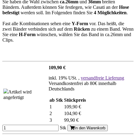
Sie haben die Wahl zwischen
ca.26mm
und
36mm
breiten
Bändern. Außerdem können Sie festlegen, wie Casati an der
Hose
befestigt
werden soll. Im Folgenden finden Sie
4 Möglichkeiten
.
Fast alle Kombinationen sehen eine
Y-Form
vor. Das heißt, die
zwei Bänder verbinden sich auf dem
Rücken
zu einem Band. Wenn
Sie eine
H-Form
wünschen, wählen Sie das Band in ca.26mm und
Clips.
109,90 €
inkl. 19% USt. ,
versandfreie Lieferung
Versandkostenfrei ab 80€ innerhalb
Deutschlands
Artikel wird
angefertigt
ab Stk
Stückpreis
1
109,90 €
2
104,90 €
3
99,90 €
Stk
In den Warenkorb