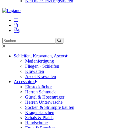
Neu hier? Jetzt registrieren
Schleifen, Krawatten, Ascots
Maßanfertigung
Fliegen - Schleifen
Krawatten
Ascot-Krawatten
Accessoires
Einstecktücher
Herren Schmuck
Gürtel & Hosenträger
Herren Unterwäsche
Socken & Strümpfe kaufen
Kragenstäbchen
Schals & Plaids
Handschuhe
Etuis & Pouches