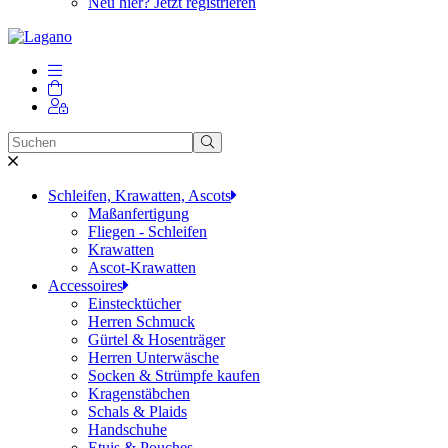
Neu hier? Jetzt registrieren
Schleifen, Krawatten, Ascots
Maßanfertigung
Fliegen - Schleifen
Krawatten
Ascot-Krawatten
Accessoires
Einstecktücher
Herren Schmuck
Gürtel & Hosenträger
Herren Unterwäsche
Socken & Strümpfe kaufen
Kragenstäbchen
Schals & Plaids
Handschuhe
Etuis & Pouches