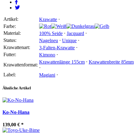
Artikel:
Krawatte
⋅
Farbe:
Material:
100% Seide
⋅
Jacquard
⋅
Status:
Nagelneu
⋅
Unique
⋅
Krawattenart:
3-Falten-Krawatte
⋅
Futter:
Kimono
⋅
Krawattenlänge 155cm
⋅
Krawattenbreite 85mm
Krawattenformat:
⋅
Label:
Magiani
⋅
Ähnliche Artikel
Ko-No-Hana
139,00 €
*