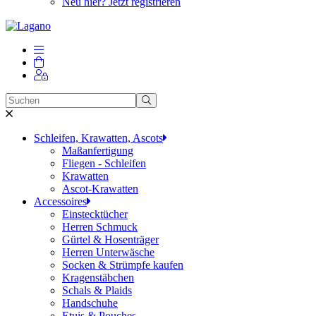
Neu hier? Jetzt registrieren
Schleifen, Krawatten, Ascots
Maßanfertigung
Fliegen - Schleifen
Krawatten
Ascot-Krawatten
Accessoires
Einstecktücher
Herren Schmuck
Gürtel & Hosenträger
Herren Unterwäsche
Socken & Strümpfe kaufen
Kragenstäbchen
Schals & Plaids
Handschuhe
Etuis & Pouches