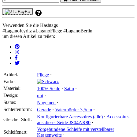
Verwenden Sie die Hashtags
#
LaganoKyritz
#
LaganoFliege
#
LaganoBerlin
um diesen Artikel zu teilen:
Artikel:
Fliege
⋅
Farbe:
Material:
100% Seide
⋅
Satin
⋅
Design:
uni
⋅
Status:
Nagelneu
⋅
Schleifenform:
Gerade
⋅
Vatermörder 3,5cm
⋅
Konfigurierbare Accessoires (alle)
⋅
Accessoires
Gleicher Stoff:
aus dieser Seide JS04AR80
⋅
Vorgebundene Schleife mit verstellbarer
Schleifenart:
Kragenweite
⋅