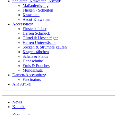
Schleifen, Krawatten, Ascots
Maßanfertigung
Fliegen - Schleifen
Krawatten
Ascot-Krawatten
Accessoires
Einstecktücher
Herren Schmuck
Gürtel & Hosenträger
Herren Unterwäsche
Socken & Strümpfe kaufen
Kragenstäbchen
Schals & Plaids
Handschuhe
Etuis & Pouches
Mundschutz
Damen-Accessoires
Fascinators
Alle Artikel
News
Kontakt